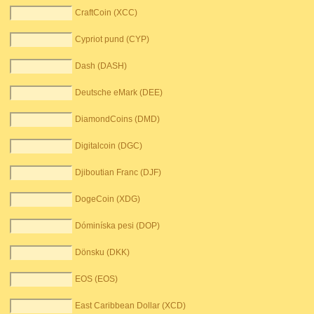
CraftCoin (XCC)
Cypriot pund (CYP)
Dash (DASH)
Deutsche eMark (DEE)
DiamondCoins (DMD)
Digitalcoin (DGC)
Djiboutian Franc (DJF)
DogeCoin (XDG)
Dóminíska pesi (DOP)
Dönsku (DKK)
EOS (EOS)
East Caribbean Dollar (XCD)