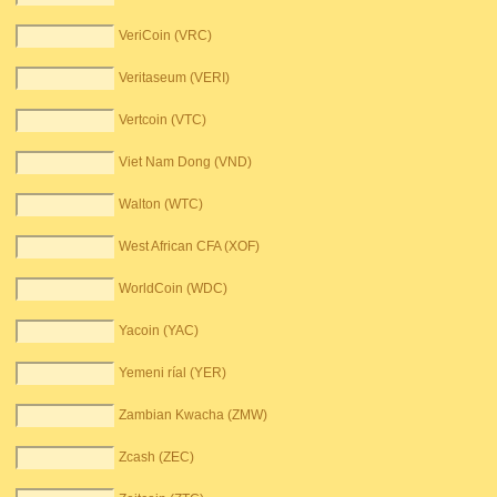
VeriCoin (VRC)
Veritaseum (VERI)
Vertcoin (VTC)
Viet Nam Dong (VND)
Walton (WTC)
West African CFA (XOF)
WorldCoin (WDC)
Yacoin (YAC)
Yemeni ríal (YER)
Zambian Kwacha (ZMW)
Zcash (ZEC)