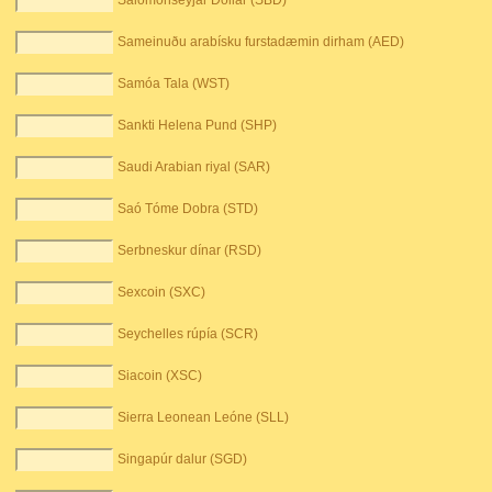
Salómonseyjar Dollar (SBD)
Sameinuðu arabísku furstadæmin dirham (AED)
Samóa Tala (WST)
Sankti Helena Pund (SHP)
Saudi Arabian riyal (SAR)
Saó Tóme Dobra (STD)
Serbneskur dínar (RSD)
Sexcoin (SXC)
Seychelles rúpía (SCR)
Siacoin (XSC)
Sierra Leonean Leóne (SLL)
Singapúr dalur (SGD)