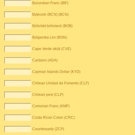
Burundian Franc (BIF)
Bytecoin (BCN) (BCN)
Bólivískt bólívíanó (BOB)
Búlgarska Lev (BGN)
Cape Verde skúti (CVE)
Cardano (ADA)
Cayman Islands Dollar (KYD)
Chilean Unidad de Fomento (CLF)
Chilean pesi (CLP)
Comorian Franc (KMF)
Costa Rican Colon (CRC)
Counterparty (ZCP)