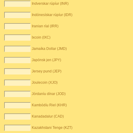
Indverskar rúpíur (INR)
Indónesískar rúpíur (IDR)
Iranian ríal (IRR)
Ixcoin (IXC)
Jamaíka Dollar (JMD)
Japönsk jen (JPY)
Jersey pund (JEP)
Joulecoin (XJO)
Jórdaníu dínar (JOD)
Kambódíu Riel (KHR)
Kanadadalur (CAD)
Kazakhstani Tenge (KZT)