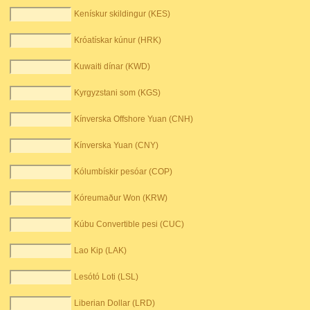
Kenískur skildingur (KES)
Króatískar kúnur (HRK)
Kuwaiti dínar (KWD)
Kyrgyzstani som (KGS)
Kínverska Offshore Yuan (CNH)
Kínverska Yuan (CNY)
Kólumbískir pesóar (COP)
Kóreumaður Won (KRW)
Kúbu Convertible pesi (CUC)
Lao Kip (LAK)
Lesótó Loti (LSL)
Liberian Dollar (LRD)