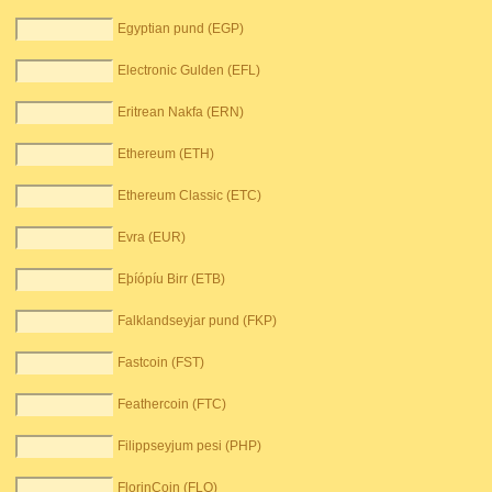
Egyptian pund (EGP)
Electronic Gulden (EFL)
Eritrean Nakfa (ERN)
Ethereum (ETH)
Ethereum Classic (ETC)
Evra (EUR)
Eþíópíu Birr (ETB)
Falklandseyjar pund (FKP)
Fastcoin (FST)
Feathercoin (FTC)
Filippseyjum pesi (PHP)
FlorinCoin (FLO)