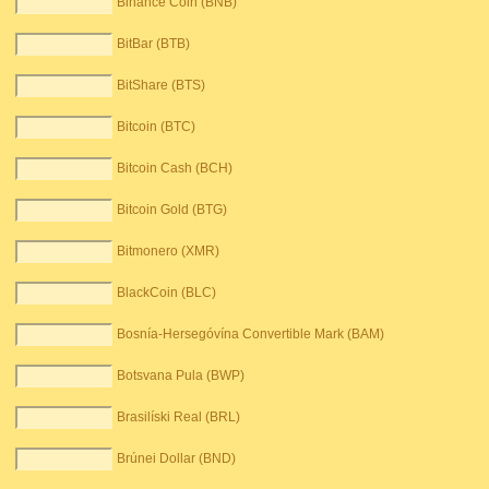
Binance Coin (BNB)
BitBar (BTB)
BitShare (BTS)
Bitcoin (BTC)
Bitcoin Cash (BCH)
Bitcoin Gold (BTG)
Bitmonero (XMR)
BlackCoin (BLC)
Bosnía-Hersegóvína Convertible Mark (BAM)
Botsvana Pula (BWP)
Brasilíski Real (BRL)
Brúnei Dollar (BND)