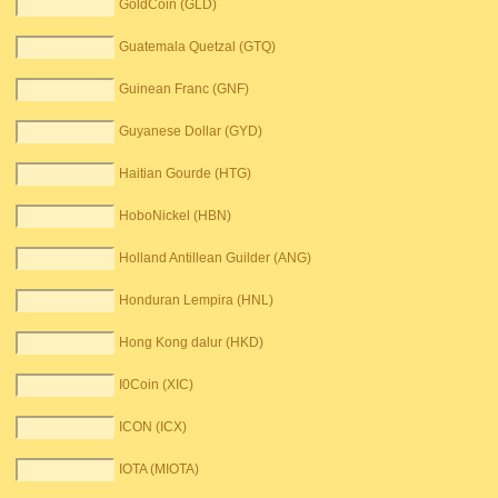
GoldCoin (GLD)
Guatemala Quetzal (GTQ)
Guinean Franc (GNF)
Guyanese Dollar (GYD)
Haitian Gourde (HTG)
HoboNickel (HBN)
Holland Antillean Guilder (ANG)
Honduran Lempira (HNL)
Hong Kong dalur (HKD)
I0Coin (XIC)
ICON (ICX)
IOTA (MIOTA)