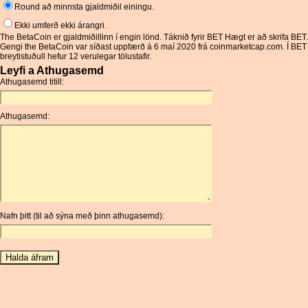
Round að minnsta gjaldmiðil einingu.
Ekki umferð ekki árangri.
The BetaCoin er gjaldmiðillinn í engin lönd. Táknið fyrir BET Hægt er að skrifa BET.
Gengi the BetaCoin var síðast uppfærð á 6 maí 2020 frá coinmarketcap.com. Í BET
breytistuðull hefur 12 verulegar tölustafir.
Leyfi a Athugasemd
Athugasemd titill:
Athugasemd:
Nafn þitt (til að sýna með þinn athugasemd):