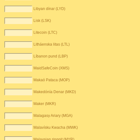
Libyan dínar (LYD)
Lisk (LSK)
Litecoin (LTC)
Litháenska litas (LTL)
Líbanon pund (LBP)
MaidSafeCoin (XMS)
Makaó Pataca (MOP)
Makedónía Denar (MKD)
Maker (MKR)
Malagasy Ariary (MGA)
Malavísku Kwacha (MWK)
Malaysian ringgit (MYR)