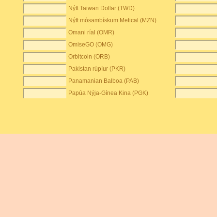
Nýtt Taiwan Dollar (TWD)
Nýtt mósambískum Metical (MZN)
Omani ríal (OMR)
OmiseGO (OMG)
Orbitcoin (ORB)
Pakistan rúpíur (PKR)
Panamanian Balboa (PAB)
Papúa Nýja-Gínea Kina (PGK)