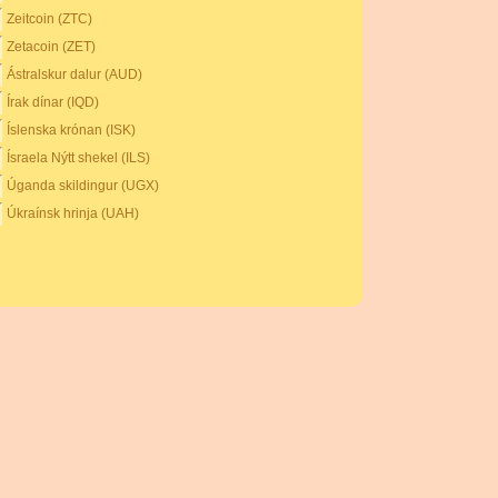
Zeitcoin (ZTC)
Zetacoin (ZET)
Ástralskur dalur (AUD)
Írak dínar (IQD)
Íslenska krónan (ISK)
Ísraela Nýtt shekel (ILS)
Úganda skildingur (UGX)
Úkraínsk hrinja (UAH)