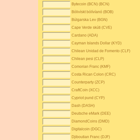
Bytecoin (BCN) (BCN)
Bólivískt bólívíanó (BOB)
Búlgarska Lev (BGN)
Cape Verde skúti (CVE)
Cardano (ADA)
Cayman Islands Dollar (KYD)
Chilean Unidad de Fomento (CLF)
Chilean pesi (CLP)
Comorian Franc (KMF)
Costa Rican Colon (CRC)
Counterparty (ZCP)
CraftCoin (XCC)
Cypriot pund (CYP)
Dash (DASH)
Deutsche eMark (DEE)
DiamondCoins (DMD)
Digitalcoin (DGC)
Djiboutian Franc (DJF)