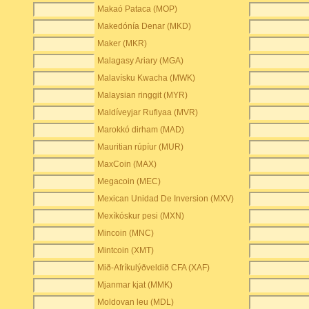
Makaó Pataca (MOP)
Makedónía Denar (MKD)
Maker (MKR)
Malagasy Ariary (MGA)
Malavísku Kwacha (MWK)
Malaysian ringgit (MYR)
Maldíveyjar Rufiyaa (MVR)
Marokkó dirham (MAD)
Mauritian rúpíur (MUR)
MaxCoin (MAX)
Megacoin (MEC)
Mexican Unidad De Inversion (MXV)
Mexíkóskur pesi (MXN)
Mincoin (MNC)
Mintcoin (XMT)
Mið-Afríkulýðveldið CFA (XAF)
Mjanmar kjat (MMK)
Moldovan leu (MDL)