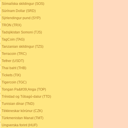
Sómalíska skildingur (SOS)
Súrínam Dollar (SRD)
Sýrlendingur pund (SYP)
TRON (TRX)
Tadsjikistan Somoni (TJS)
TagCoin (TAG)
Tanzanian skildingur (TZS)
Terracoin (TRC)
Tether (USDT)
Thai baht (THB)
Tickets (TIX)
Tigercoin (TGC)
Tongan Pa&#39;Anga (TOP)
Trínidad og Tóbagó-dalur (TTD)
Tunisian dínar (TND)
Tékkneskar kórúnur (CZK)
Túrkmenistan Manat (TMT)
Ungverska forint (HUF)