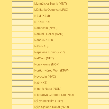
Mongólska Tugrik (MNT)
Máritanía Ouguiya (MRO)
NEM (XEM)
NEO (NEO)
Namecoin (NMC)
Namibíu Dollar (NAD)
Nano (NANO)
Nas (NAS)
Nepalese rúpíur (NPR)
NetCoin (NET)
Norsk króna (NOK)
Norður-Kóreu Won (KPW)
Novacoin (NVC)
Nxt (NXT)
Nígeríu Naira (NGN)
Níkaragva Cordoba Oro (NIO)
Ný tyrknesk líra (TRY)
Nýja Sjáland Dollar (NZD)