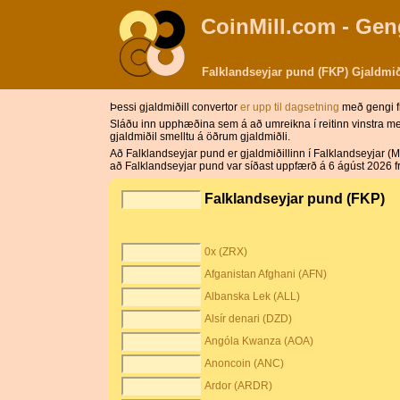
CoinMill.com - Gen
Falklandseyjar pund (FKP) Gjaldmið
Þessi gjaldmiðill convertor
er upp til dagsetning
með gengi f
Sláðu inn upphæðina sem á að umreikna í reitinn vinstra meg
gjaldmiðil smelltu á öðrum gjaldmiðli.
Að Falklandseyjar pund er gjaldmiðillinn í Falklandseyjar (M
að Falklandseyjar pund var síðast uppfærð á 6 ágúst 2026 frá 
Falklandseyjar pund (FKP)
0x (ZRX)
Afganistan Afghani (AFN)
Albanska Lek (ALL)
Alsír denari (DZD)
Angóla Kwanza (AOA)
Anoncoin (ANC)
Ardor (ARDR)