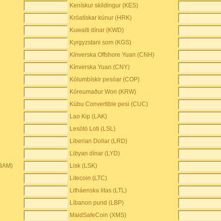
Kenískur skildingur (KES)
Króatískar kúnur (HRK)
Kuwaiti dínar (KWD)
Kyrgyzstani som (KGS)
Kínverska Offshore Yuan (CNH)
Kínverska Yuan (CNY)
Kólumbískir pesóar (COP)
Kóreumaður Won (KRW)
Kúbu Convertible pesi (CUC)
Lao Kip (LAK)
Lesótó Loti (LSL)
Liberian Dollar (LRD)
Libyan dínar (LYD)
(BAM)
Lisk (LSK)
Litecoin (LTC)
Litháenska litas (LTL)
Líbanon pund (LBP)
MaidSafeCoin (XMS)