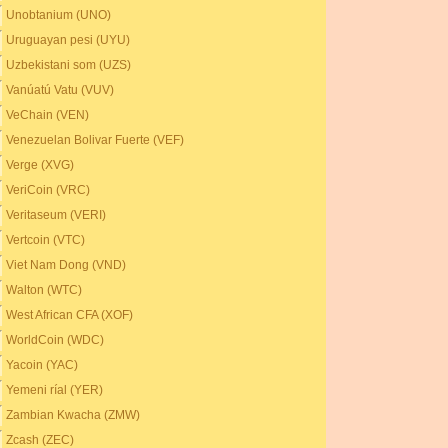
Unobtanium (UNO)
Uruguayan pesi (UYU)
Uzbekistani som (UZS)
Vanúatú Vatu (VUV)
VeChain (VEN)
Venezuelan Bolivar Fuerte (VEF)
Verge (XVG)
VeriCoin (VRC)
Veritaseum (VERI)
Vertcoin (VTC)
Viet Nam Dong (VND)
Walton (WTC)
West African CFA (XOF)
WorldCoin (WDC)
Yacoin (YAC)
Yemeni ríal (YER)
Zambian Kwacha (ZMW)
Zcash (ZEC)