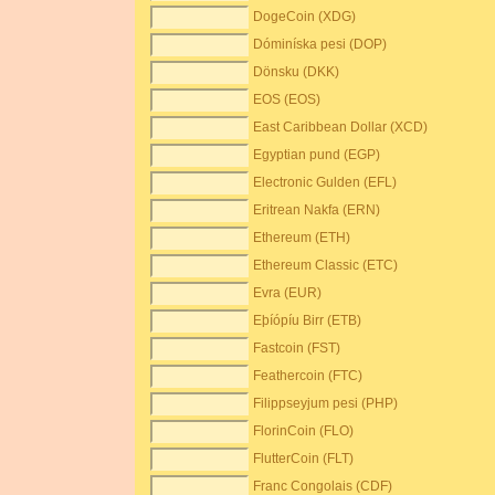
DogeCoin (XDG)
Dóminíska pesi (DOP)
Dönsku (DKK)
EOS (EOS)
East Caribbean Dollar (XCD)
Egyptian pund (EGP)
Electronic Gulden (EFL)
Eritrean Nakfa (ERN)
Ethereum (ETH)
Ethereum Classic (ETC)
Evra (EUR)
Eþíópíu Birr (ETB)
Fastcoin (FST)
Feathercoin (FTC)
Filippseyjum pesi (PHP)
FlorinCoin (FLO)
FlutterCoin (FLT)
Franc Congolais (CDF)