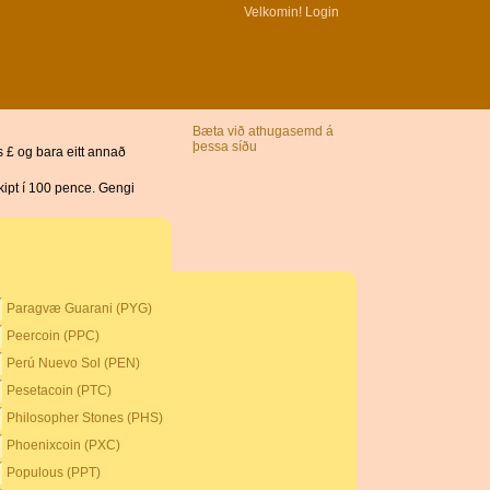
Velkomin!
Login
Bæta við athugasemd á
þessa síðu
 £ og bara eitt annað
kipt í 100 pence. Gengi
Paragvæ Guarani (PYG)
Peercoin (PPC)
Perú Nuevo Sol (PEN)
Pesetacoin (PTC)
Philosopher Stones (PHS)
Phoenixcoin (PXC)
Populous (PPT)