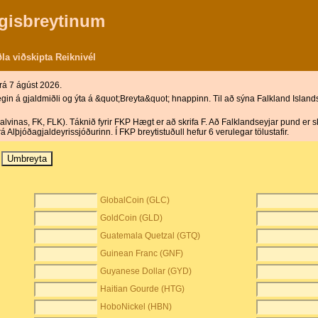
gisbreytinum
la viðskipta Reiknivél
rá 7 ágúst 2026.
in á gjaldmiðli og ýta á &quot;Breyta&quot; hnappinn. Til að sýna Falkland Islands
alvinas, FK, FLK). Táknið fyrir FKP Hægt er að skrifa F. Að Falklandseyjar pund er s
Alþjóðagjaldeyrissjóðurinn. Í FKP breytistuðull hefur 6 verulegar tölustafir.
GlobalCoin (GLC)
GoldCoin (GLD)
Guatemala Quetzal (GTQ)
Guinean Franc (GNF)
Guyanese Dollar (GYD)
Haitian Gourde (HTG)
HoboNickel (HBN)