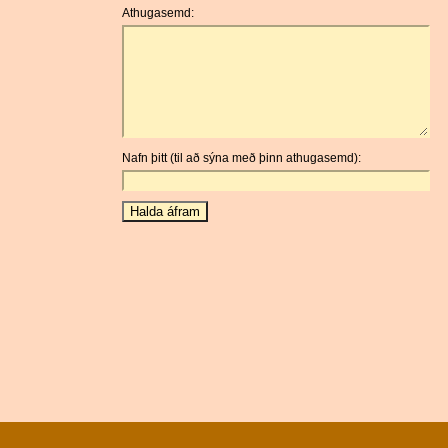
Athugasemd:
Nafn þitt (til að sýna með þinn athugasemd):