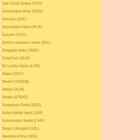
Saó Tóme Dobra (STD)
Serbneskur dínar (RSD)
Sexcoin (SXC)
Seychelles rúpía (SCR)
Siacoin (XSC)
Sierra Leonean Leóne (SLL)
Singapúr dalur (SGD)
SolarCoin (SLR)
Sri Lanka rúpíur (LKR)
Status (SNT)
Steem (STEEM)
Stellar (XLM)
Stratis (STRAT)
Sudanese Pund (SDG)
Suður Afrískt rand (ZAR)
Svissneskur franki (CHF)
Swazi Lilangeni (SZL)
Sænska króna (SEK)