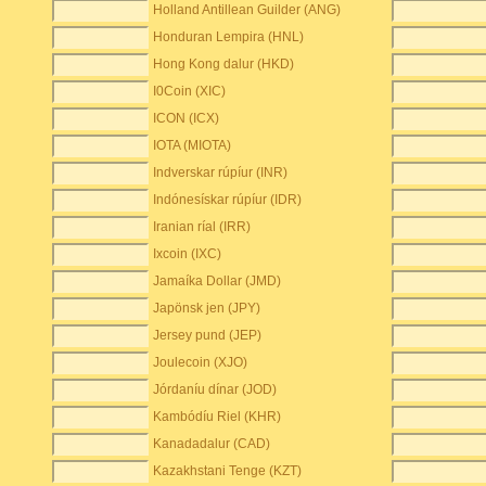
Holland Antillean Guilder (ANG)
Honduran Lempira (HNL)
Hong Kong dalur (HKD)
I0Coin (XIC)
ICON (ICX)
IOTA (MIOTA)
Indverskar rúpíur (INR)
Indónesískar rúpíur (IDR)
Iranian ríal (IRR)
Ixcoin (IXC)
Jamaíka Dollar (JMD)
Japönsk jen (JPY)
Jersey pund (JEP)
Joulecoin (XJO)
Jórdaníu dínar (JOD)
Kambódíu Riel (KHR)
Kanadadalur (CAD)
Kazakhstani Tenge (KZT)