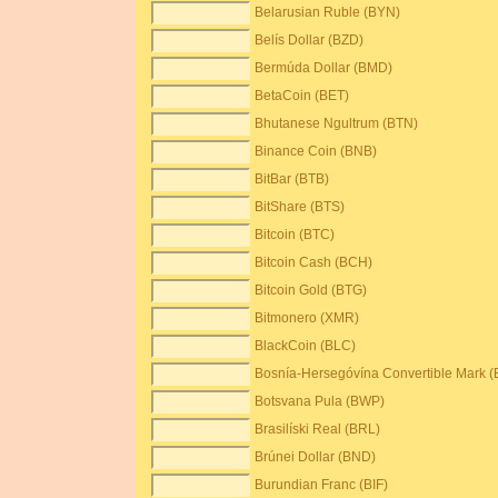
Belarusian Ruble (BYN)
Belís Dollar (BZD)
Bermúda Dollar (BMD)
BetaCoin (BET)
Bhutanese Ngultrum (BTN)
Binance Coin (BNB)
BitBar (BTB)
BitShare (BTS)
Bitcoin (BTC)
Bitcoin Cash (BCH)
Bitcoin Gold (BTG)
Bitmonero (XMR)
BlackCoin (BLC)
Bosnía-Hersegóvína Convertible Mark 
Botsvana Pula (BWP)
Brasilíski Real (BRL)
Brúnei Dollar (BND)
Burundian Franc (BIF)