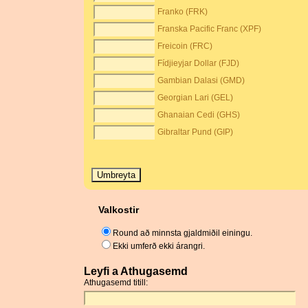
Franko (FRK)
Franska Pacific Franc (XPF)
Freicoin (FRC)
Fídjieyjar Dollar (FJD)
Gambian Dalasi (GMD)
Georgian Lari (GEL)
Ghanaian Cedi (GHS)
Gibraltar Pund (GIP)
Valkostir
Round að minnsta gjaldmiðil einingu.
Ekki umferð ekki árangri.
Leyfi a Athugasemd
Athugasemd titill: