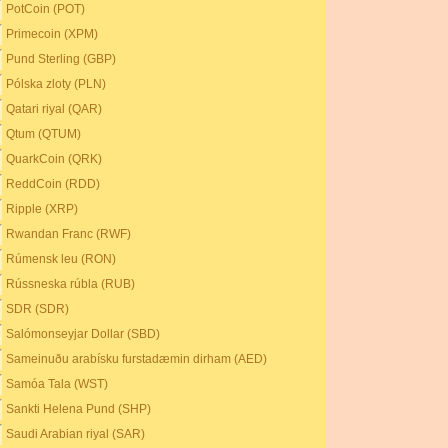
PotCoin (POT)
Primecoin (XPM)
Pund Sterling (GBP)
Pólska zloty (PLN)
Qatari riyal (QAR)
Qtum (QTUM)
QuarkCoin (QRK)
ReddCoin (RDD)
Ripple (XRP)
Rwandan Franc (RWF)
Rúmensk leu (RON)
Rússneska rúbla (RUB)
SDR (SDR)
Salómonseyjar Dollar (SBD)
Sameinuðu arabísku furstadæmin dirham (AED)
Samóa Tala (WST)
Sankti Helena Pund (SHP)
Saudi Arabian riyal (SAR)