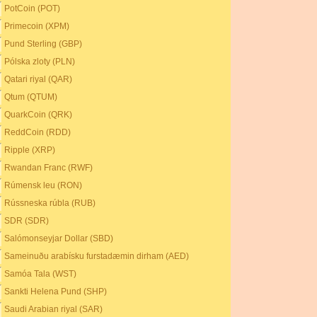
PotCoin (POT)
Primecoin (XPM)
Pund Sterling (GBP)
Pólska zloty (PLN)
Qatari riyal (QAR)
Qtum (QTUM)
QuarkCoin (QRK)
ReddCoin (RDD)
Ripple (XRP)
Rwandan Franc (RWF)
Rúmensk leu (RON)
Rússneska rúbla (RUB)
SDR (SDR)
Salómonseyjar Dollar (SBD)
Sameinuðu arabísku furstadæmin dirham (AED)
Samóa Tala (WST)
Sankti Helena Pund (SHP)
Saudi Arabian riyal (SAR)