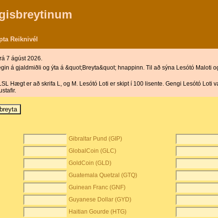
gisbreytinum
pta Reiknivél
rá 7 ágúst 2026.
in á gjaldmiðli og ýta á &quot;Breyta&quot; hnappinn. Til að sýna Lesótó Maloti o
 LSL Hægt er að skrifa L, og M. Lesótó Loti er skipt í 100 lisente. Gengi Lesótó Loti 
stafir.
Gibraltar Pund (GIP)
GlobalCoin (GLC)
GoldCoin (GLD)
Guatemala Quetzal (GTQ)
Guinean Franc (GNF)
Guyanese Dollar (GYD)
Haitian Gourde (HTG)