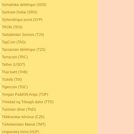
Sómalíska skildingur (SOS)
Súrínam Dollar (SRD)
Sýrlendingur pund (SYP)
TRON (TRX)
Tadsjikistan Somoni (TJS)
TagCoin (TAG)
Tanzanian skildingur (TZS)
Terracoin (TRC)
Tether (USDT)
Thai baht (THB)
Tickets (TIX)
Tigercoin (TGC)
Tongan Pa&#39;Anga (TOP)
Trínidad og Tóbagó-dalur (TTD)
Tunisian dínar (TND)
Tékkneskar kórúnur (CZK)
Túrkmenistan Manat (TMT)
Ungverska forint (HUF)