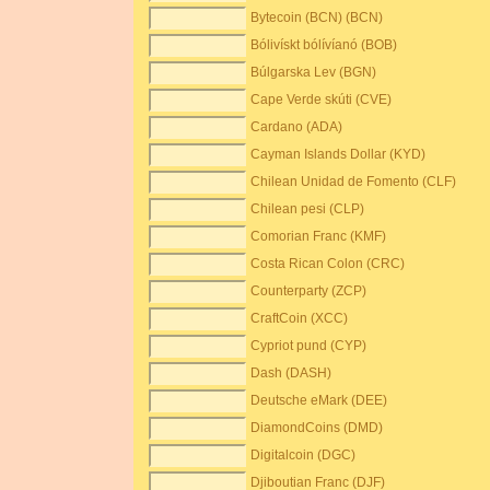
Bytecoin (BCN) (BCN)
Bólivískt bólívíanó (BOB)
Búlgarska Lev (BGN)
Cape Verde skúti (CVE)
Cardano (ADA)
Cayman Islands Dollar (KYD)
Chilean Unidad de Fomento (CLF)
Chilean pesi (CLP)
Comorian Franc (KMF)
Costa Rican Colon (CRC)
Counterparty (ZCP)
CraftCoin (XCC)
Cypriot pund (CYP)
Dash (DASH)
Deutsche eMark (DEE)
DiamondCoins (DMD)
Digitalcoin (DGC)
Djiboutian Franc (DJF)