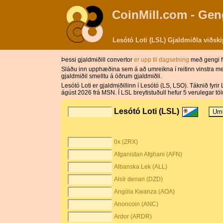
CoinMill.com - Gen
Lesótó Loti (LSL) Gjaldmiðla viðski
Þessi gjaldmiðill convertor
er upp til dagsetning
með gengi f
Sláðu inn upphæðina sem á að umreikna í reitinn vinstra meg
gjaldmiðil smelltu á öðrum gjaldmiðli.
Lesótó Loti er gjaldmiðillinn í Lesótó (LS, LSO). Táknið fyrir
ágúst 2026 frá MSN. Í LSL breytistuðull hefur 5 verulegar tölu
Lesótó Loti (LSL)
0x (ZRX)
Afganistan Afghani (AFN)
Albanska Lek (ALL)
Alsír denari (DZD)
Angóla Kwanza (AOA)
Anoncoin (ANC)
Ardor (ARDR)