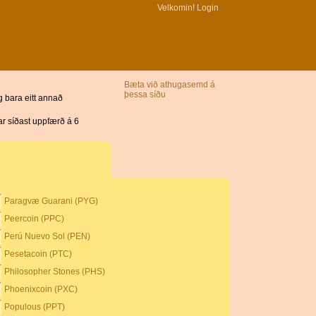
Velkomin!
Login
Bæta við athugasemd á
þessa síðu
g bara eitt annað
var síðast uppfærð á 6
Paragvæ Guarani (PYG)
Peercoin (PPC)
Perú Nuevo Sol (PEN)
Pesetacoin (PTC)
Philosopher Stones (PHS)
Phoenixcoin (PXC)
Populous (PPT)