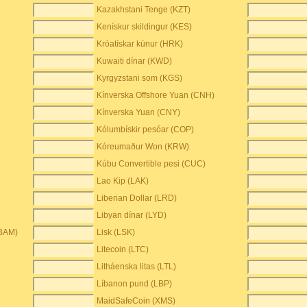
Kazakhstani Tenge (KZT)
Kenískur skildingur (KES)
Króatískar kúnur (HRK)
Kuwaiti dínar (KWD)
Kyrgyzstani som (KGS)
Kínverska Offshore Yuan (CNH)
Kínverska Yuan (CNY)
Kólumbískir pesóar (COP)
Kóreumaður Won (KRW)
Kúbu Convertible pesi (CUC)
Lao Kip (LAK)
Liberian Dollar (LRD)
Libyan dínar (LYD)
(BAM)
Lisk (LSK)
Litecoin (LTC)
Litháenska litas (LTL)
Líbanon pund (LBP)
MaidSafeCoin (XMS)