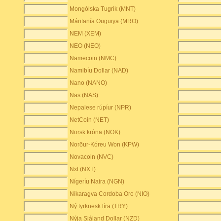
Mongólska Tugrik (MNT)
Máritanía Ouguiya (MRO)
NEM (XEM)
NEO (NEO)
Namecoin (NMC)
Namibíu Dollar (NAD)
Nano (NANO)
Nas (NAS)
Nepalese rúpíur (NPR)
NetCoin (NET)
Norsk króna (NOK)
Norður-Kóreu Won (KPW)
Novacoin (NVC)
Nxt (NXT)
Nígeríu Naira (NGN)
Níkaragva Cordoba Oro (NIO)
Ný tyrknesk líra (TRY)
Nýja Sjáland Dollar (NZD)