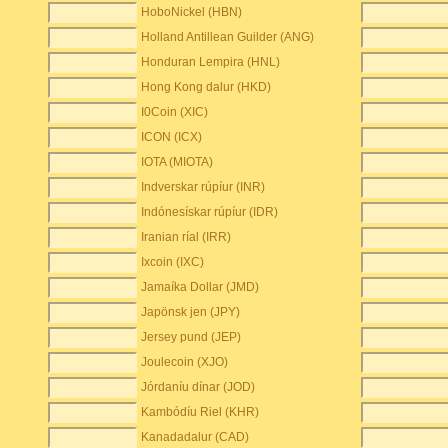
HoboNickel (HBN)
Holland Antillean Guilder (ANG)
Honduran Lempira (HNL)
Hong Kong dalur (HKD)
I0Coin (XIC)
ICON (ICX)
IOTA (MIOTA)
Indverskar rúpíur (INR)
Indónesískar rúpíur (IDR)
Iranian ríal (IRR)
Ixcoin (IXC)
Jamaíka Dollar (JMD)
Japönsk jen (JPY)
Jersey pund (JEP)
Joulecoin (XJO)
Jórdaníu dínar (JOD)
Kambódíu Riel (KHR)
Kanadadalur (CAD)