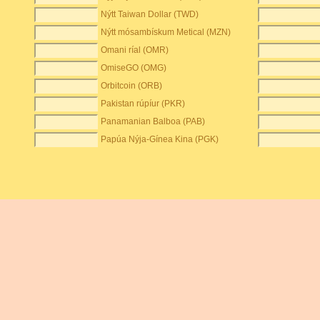
Nýtt Taiwan Dollar (TWD)
Nýtt mósambískum Metical (MZN)
Omani ríal (OMR)
OmiseGO (OMG)
Orbitcoin (ORB)
Pakistan rúpíur (PKR)
Panamanian Balboa (PAB)
Papúa Nýja-Gínea Kina (PGK)