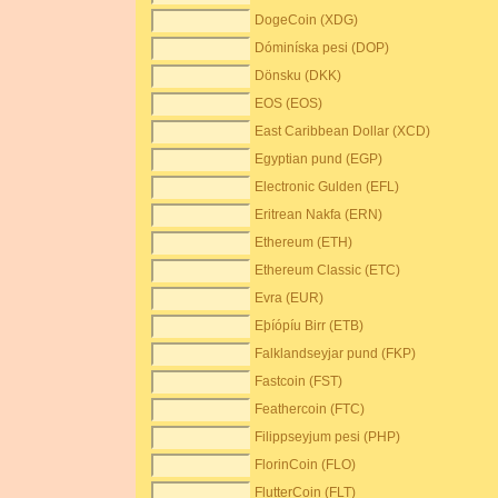
DogeCoin (XDG)
Dóminíska pesi (DOP)
Dönsku (DKK)
EOS (EOS)
East Caribbean Dollar (XCD)
Egyptian pund (EGP)
Electronic Gulden (EFL)
Eritrean Nakfa (ERN)
Ethereum (ETH)
Ethereum Classic (ETC)
Evra (EUR)
Eþíópíu Birr (ETB)
Falklandseyjar pund (FKP)
Fastcoin (FST)
Feathercoin (FTC)
Filippseyjum pesi (PHP)
FlorinCoin (FLO)
FlutterCoin (FLT)