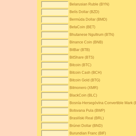
Belarusian Ruble (BYN)
Belís Dollar (BZD)
Bermúda Dollar (BMD)
BetaCoin (BET)
Bhutanese Ngultrum (BTN)
Binance Coin (BNB)
BitBar (BTB)
BitShare (BTS)
Bitcoin (BTC)
Bitcoin Cash (BCH)
Bitcoin Gold (BTG)
Bitmonero (XMR)
BlackCoin (BLC)
Bosnía-Hersegóvína Convertible Mark 
Botsvana Pula (BWP)
Brasilíski Real (BRL)
Brúnei Dollar (BND)
Burundian Franc (BIF)