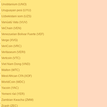
Unobtanium (UNO)
Uruguayan pesi (UYU)
Uzbekistani som (UZS)
Vanúatú Vatu (VUV)
VeChain (VEN)
Venezuelan Bolivar Fuerte (VEF)
Verge (XVG)
VeriCoin (VRC)
Veritaseum (VERI)
Vertcoin (VTC)
Viet Nam Dong (VND)
Walton (WTC)
West African CFA (XOF)
WorldCoin (WDC)
Yacoin (YAC)
Yemeni ríal (YER)
Zambian Kwacha (ZMW)
Zcash (ZEC)