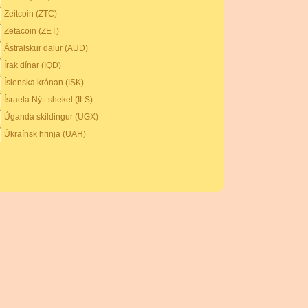
Zeitcoin (ZTC)
Zetacoin (ZET)
Ástralskur dalur (AUD)
Írak dínar (IQD)
Íslenska krónan (ISK)
Ísraela Nýtt shekel (ILS)
Úganda skildingur (UGX)
Úkraínsk hrinja (UAH)