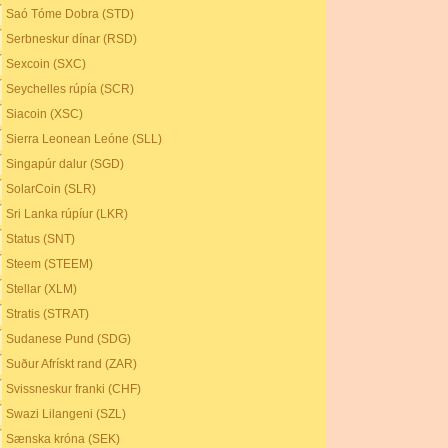
Saó Tóme Dobra (STD)
Serbneskur dínar (RSD)
Sexcoin (SXC)
Seychelles rúpía (SCR)
Siacoin (XSC)
Sierra Leonean Leóne (SLL)
Singapúr dalur (SGD)
SolarCoin (SLR)
Sri Lanka rúpíur (LKR)
Status (SNT)
Steem (STEEM)
Stellar (XLM)
Stratis (STRAT)
Sudanese Pund (SDG)
Suður Afrískt rand (ZAR)
Svissneskur franki (CHF)
Swazi Lilangeni (SZL)
Sænska króna (SEK)