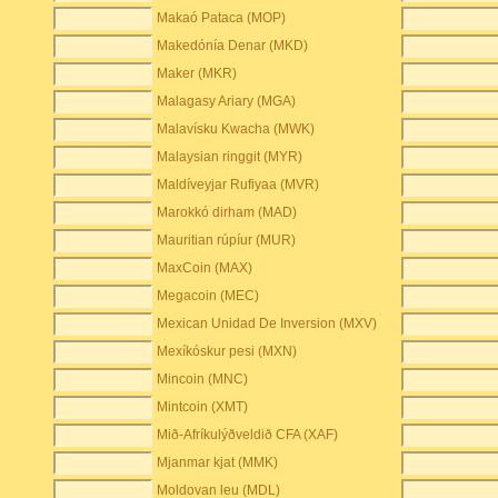
Makaó Pataca (MOP)
Makedónía Denar (MKD)
Maker (MKR)
Malagasy Ariary (MGA)
Malavísku Kwacha (MWK)
Malaysian ringgit (MYR)
Maldíveyjar Rufiyaa (MVR)
Marokkó dirham (MAD)
Mauritian rúpíur (MUR)
MaxCoin (MAX)
Megacoin (MEC)
Mexican Unidad De Inversion (MXV)
Mexíkóskur pesi (MXN)
Mincoin (MNC)
Mintcoin (XMT)
Mið-Afríkulýðveldið CFA (XAF)
Mjanmar kjat (MMK)
Moldovan leu (MDL)