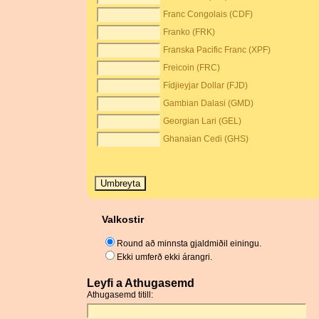
Franc Congolais (CDF)
Franko (FRK)
Franska Pacific Franc (XPF)
Freicoin (FRC)
Fídjieyjar Dollar (FJD)
Gambian Dalasi (GMD)
Georgian Lari (GEL)
Ghanaian Cedi (GHS)
Valkostir
Round að minnsta gjaldmiðil einingu.
Ekki umferð ekki árangri.
Leyfi a Athugasemd
Athugasemd titill: