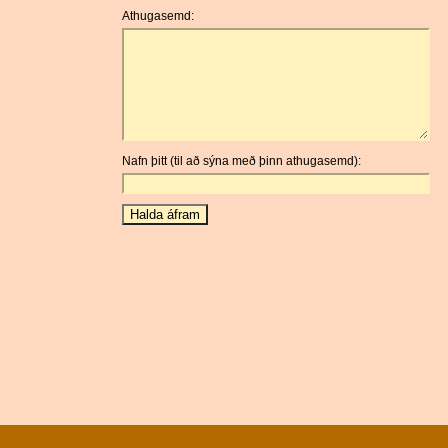
Athugasemd:
Nafn þitt (til að sýna með þinn athugasemd):