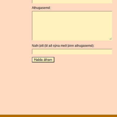
Athugasemd:
Nafn þitt (til að sýna með þinn athugasemd):