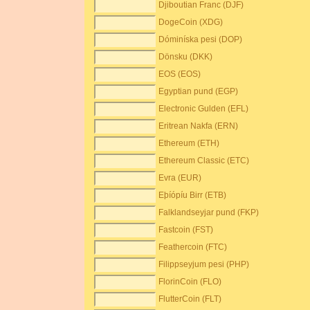
Djiboutian Franc (DJF)
DogeCoin (XDG)
Dóminíska pesi (DOP)
Dönsku (DKK)
EOS (EOS)
Egyptian pund (EGP)
Electronic Gulden (EFL)
Eritrean Nakfa (ERN)
Ethereum (ETH)
Ethereum Classic (ETC)
Evra (EUR)
Eþíópíu Birr (ETB)
Falklandseyjar pund (FKP)
Fastcoin (FST)
Feathercoin (FTC)
Filippseyjum pesi (PHP)
FlorinCoin (FLO)
FlutterCoin (FLT)