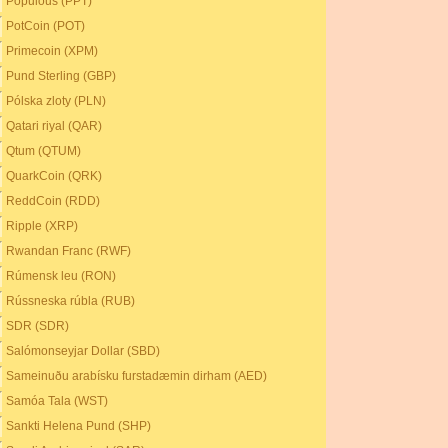
Populous (PPT)
PotCoin (POT)
Primecoin (XPM)
Pund Sterling (GBP)
Pólska zloty (PLN)
Qatari riyal (QAR)
Qtum (QTUM)
QuarkCoin (QRK)
ReddCoin (RDD)
Ripple (XRP)
Rwandan Franc (RWF)
Rúmensk leu (RON)
Rússneska rúbla (RUB)
SDR (SDR)
Salómonseyjar Dollar (SBD)
Sameinuðu arabísku furstadæmin dirham (AED)
Samóa Tala (WST)
Sankti Helena Pund (SHP)