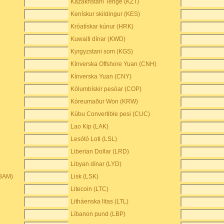
Kazakhstani Tenge (KZT)
Kenískur skildingur (KES)
Króatískar kúnur (HRK)
Kuwaiti dínar (KWD)
Kyrgyzstani som (KGS)
Kínverska Offshore Yuan (CNH)
Kínverska Yuan (CNY)
Kólumbískir pesóar (COP)
Kóreumaður Won (KRW)
Kúbu Convertible pesi (CUC)
Lao Kip (LAK)
Lesótó Loti (LSL)
Liberian Dollar (LRD)
Libyan dínar (LYD)
(BAM)
Lisk (LSK)
Litecoin (LTC)
Litháenska litas (LTL)
Líbanon pund (LBP)