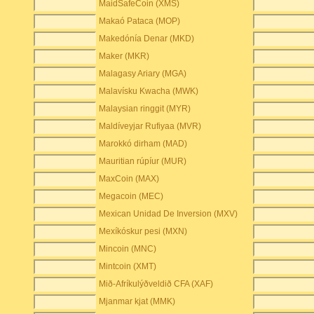
MaidSafeCoin (XMS)
Makaó Pataca (MOP)
Makedónía Denar (MKD)
Maker (MKR)
Malagasy Ariary (MGA)
Malavísku Kwacha (MWK)
Malaysian ringgit (MYR)
Maldíveyjar Rufiyaa (MVR)
Marokkó dirham (MAD)
Mauritian rúpíur (MUR)
MaxCoin (MAX)
Megacoin (MEC)
Mexican Unidad De Inversion (MXV)
Mexíkóskur pesi (MXN)
Mincoin (MNC)
Mintcoin (XMT)
Mið-Afríkulýðveldið CFA (XAF)
Mjanmar kjat (MMK)