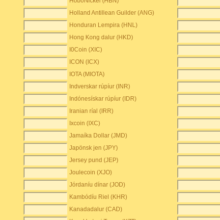
HoboNickel (HBN)
Holland Antillean Guilder (ANG)
Honduran Lempira (HNL)
Hong Kong dalur (HKD)
I0Coin (XIC)
ICON (ICX)
IOTA (MIOTA)
Indverskar rúpíur (INR)
Indónesískar rúpíur (IDR)
Iranian ríal (IRR)
Ixcoin (IXC)
Jamaíka Dollar (JMD)
Japönsk jen (JPY)
Jersey pund (JEP)
Joulecoin (XJO)
Jórdaníu dínar (JOD)
Kambódíu Riel (KHR)
Kanadadalur (CAD)