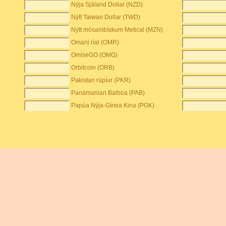
Nýja Sjáland Dollar (NZD)
Nýtt Taiwan Dollar (TWD)
Nýtt mósambískum Metical (MZN)
Omani ríal (OMR)
OmiseGO (OMG)
Orbitcoin (ORB)
Pakistan rúpíur (PKR)
Panamanian Balboa (PAB)
Papúa Nýja-Gínea Kina (PGK)