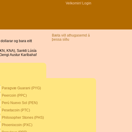
Velkomin!
Login
Bæta við athugasemd á
þessa síðu
ollarar og bara eitt
(KN, KNA), Sankti Lúsía
 Gengi Austur Karíbahaf
Paragvæ Guarani (PYG)
Peercoin (PPC)
Perú Nuevo Sol (PEN)
Pesetacoin (PTC)
Philosopher Stones (PHS)
Phoenixcoin (PXC)