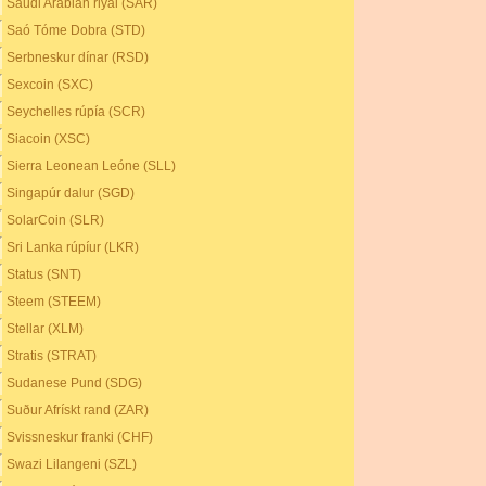
Saudi Arabian riyal (SAR)
Saó Tóme Dobra (STD)
Serbneskur dínar (RSD)
Sexcoin (SXC)
Seychelles rúpía (SCR)
Siacoin (XSC)
Sierra Leonean Leóne (SLL)
Singapúr dalur (SGD)
SolarCoin (SLR)
Sri Lanka rúpíur (LKR)
Status (SNT)
Steem (STEEM)
Stellar (XLM)
Stratis (STRAT)
Sudanese Pund (SDG)
Suður Afrískt rand (ZAR)
Svissneskur franki (CHF)
Swazi Lilangeni (SZL)