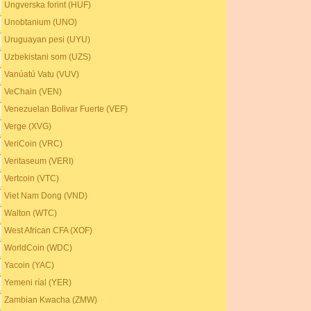
Ungverska forint (HUF)
Unobtanium (UNO)
Uruguayan pesi (UYU)
Uzbekistani som (UZS)
Vanúatú Vatu (VUV)
VeChain (VEN)
Venezuelan Bolivar Fuerte (VEF)
Verge (XVG)
VeriCoin (VRC)
Veritaseum (VERI)
Vertcoin (VTC)
Viet Nam Dong (VND)
Walton (WTC)
West African CFA (XOF)
WorldCoin (WDC)
Yacoin (YAC)
Yemeni ríal (YER)
Zambian Kwacha (ZMW)