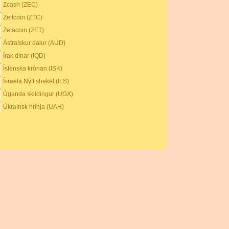
Zcash (ZEC)
Zeitcoin (ZTC)
Zetacoin (ZET)
Ástralskur dalur (AUD)
Írak dínar (IQD)
Íslenska krónan (ISK)
Ísraela Nýtt shekel (ILS)
Úganda skildingur (UGX)
Úkraínsk hrinja (UAH)