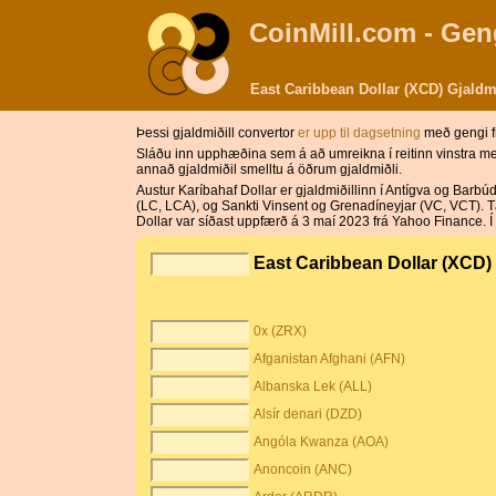
CoinMill.com - Gen
East Caribbean Dollar (XCD) Gjaldmi
Þessi gjaldmiðill convertor
er upp til dagsetning
með gengi f
Sláðu inn upphæðina sem á að umreikna í reitinn vinstra meg
annað gjaldmiðil smelltu á öðrum gjaldmiðli.
Austur Karíbahaf Dollar er gjaldmiðillinn í Antígva og Bar
(LC, LCA), og Sankti Vinsent og Grenadíneyjar (VC, VCT). Tá
Dollar var síðast uppfærð á 3 maí 2023 frá Yahoo Finance. Í X
East Caribbean Dollar (XCD
0x (ZRX)
Afganistan Afghani (AFN)
Albanska Lek (ALL)
Alsír denari (DZD)
Angóla Kwanza (AOA)
Anoncoin (ANC)