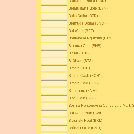
Barbados Dollar (BBD)
Belarusian Ruble (BYN)
Belís Dollar (BZD)
Bermúda Dollar (BMD)
BetaCoin (BET)
Bhutanese Ngultrum (BTN)
Binance Coin (BNB)
BitBar (BTB)
BitShare (BTS)
Bitcoin (BTC)
Bitcoin Cash (BCH)
Bitcoin Gold (BTG)
Bitmonero (XMR)
BlackCoin (BLC)
Bosnía-Hersegóvína Convertible Mark 
Botsvana Pula (BWP)
Brasilíski Real (BRL)
Brúnei Dollar (BND)