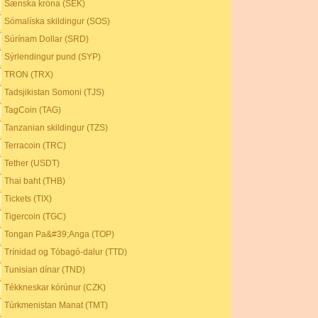
Sænska króna (SEK)
Sómalíska skildingur (SOS)
Súrínam Dollar (SRD)
Sýrlendingur pund (SYP)
TRON (TRX)
Tadsjikistan Somoni (TJS)
TagCoin (TAG)
Tanzanian skildingur (TZS)
Terracoin (TRC)
Tether (USDT)
Thai baht (THB)
Tickets (TIX)
Tigercoin (TGC)
Tongan Pa&#39;Anga (TOP)
Trínidad og Tóbagó-dalur (TTD)
Tunisian dínar (TND)
Tékkneskar kórúnur (CZK)
Túrkmenistan Manat (TMT)