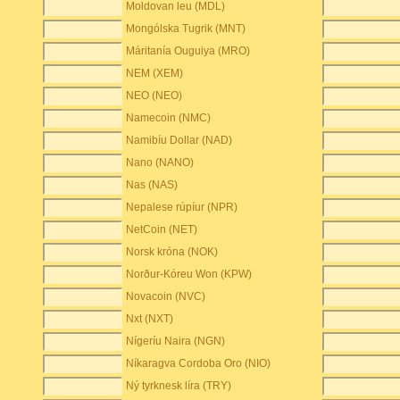
Moldovan leu (MDL)
Mongólska Tugrik (MNT)
Máritanía Ouguiya (MRO)
NEM (XEM)
NEO (NEO)
Namecoin (NMC)
Namibíu Dollar (NAD)
Nano (NANO)
Nas (NAS)
Nepalese rúpíur (NPR)
NetCoin (NET)
Norsk króna (NOK)
Norður-Kóreu Won (KPW)
Novacoin (NVC)
Nxt (NXT)
Nígeríu Naira (NGN)
Níkaragva Cordoba Oro (NIO)
Ný tyrknesk líra (TRY)