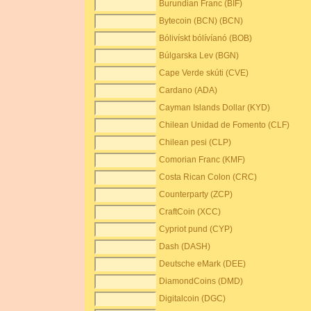
Burundian Franc (BIF)
Bytecoin (BCN) (BCN)
Bólivískt bólívíanó (BOB)
Búlgarska Lev (BGN)
Cape Verde skúti (CVE)
Cardano (ADA)
Cayman Islands Dollar (KYD)
Chilean Unidad de Fomento (CLF)
Chilean pesi (CLP)
Comorian Franc (KMF)
Costa Rican Colon (CRC)
Counterparty (ZCP)
CraftCoin (XCC)
Cypriot pund (CYP)
Dash (DASH)
Deutsche eMark (DEE)
DiamondCoins (DMD)
Digitalcoin (DGC)