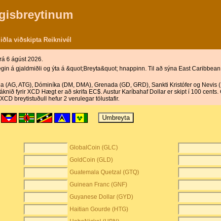
gisbreytinum
ðla viðskipta Reiknivél
rá 6 ágúst 2026.
in á gjaldmiðli og ýta á &quot;Breyta&quot; hnappinn. Til að sýna East Caribbean d
búda (AG, ATG), Dóminíka (DM, DMA), Grenada (GD, GRD), Sankti Kristófer og Nevis 
knið fyrir XCD Hægt er að skrifa EC$. Austur Karíbahaf Dollar er skipt í 100 cents.
CD breytistuðull hefur 2 verulegar tölustafir.
)
GlobalCoin (GLC)
GoldCoin (GLD)
Guatemala Quetzal (GTQ)
Guinean Franc (GNF)
Guyanese Dollar (GYD)
Haitian Gourde (HTG)